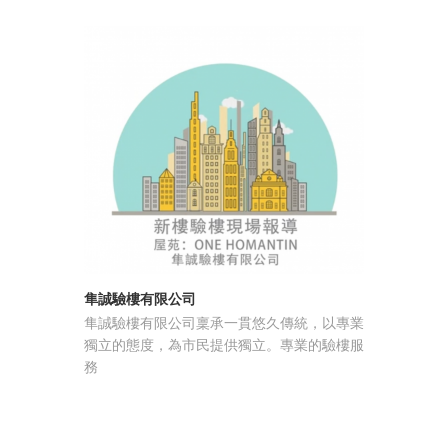
隼誠驗樓有限公司
雅潔五金 
隼誠驗樓有限公司稟承一貫悠久傳統，以專業
廣東雅潔
獨立的態度，為市民提供獨立。專業的驗樓服
家以建築
務
主的高端
企業”和“