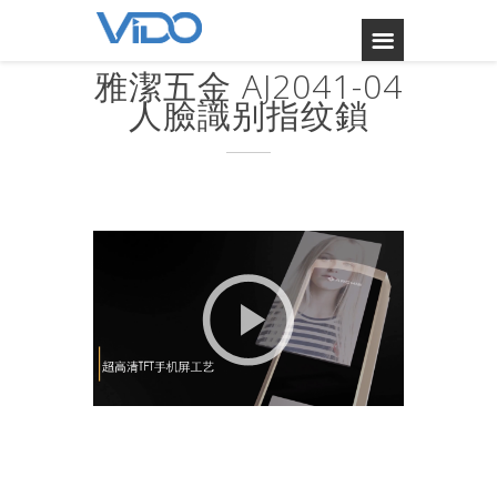
雅潔五金 AJ2041-04
人臉識别指纹鎖