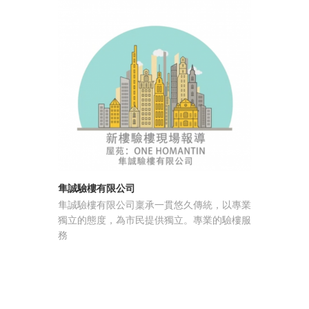
隼誠驗樓有限公司
雅潔五金 
隼誠驗樓有限公司稟承一貫悠久傳統，以專業
廣東雅潔
獨立的態度，為市民提供獨立。專業的驗樓服
家以建築
務
主的高端
企業”和“